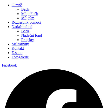
O mně
Back
Můj příběh
Můj tým
Rozcestník pomoci
Nadační fond
Back
Nadační fond
Projekty
Mé aktivity
Kontakt
E-shop
Fotogalerie
Facebook