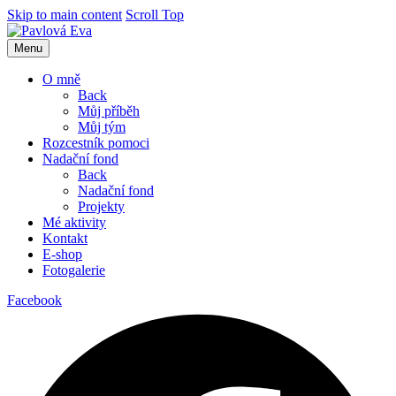
Skip to main content
Scroll Top
Menu
O mně
Back
Můj příběh
Můj tým
Rozcestník pomoci
Nadační fond
Back
Nadační fond
Projekty
Mé aktivity
Kontakt
E-shop
Fotogalerie
Facebook