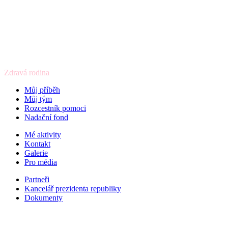
Zdravá rodina
Můj příběh
Můj tým
Rozcestník pomoci
Nadační fond
Mé aktivity
Kontakt
Galerie
Pro média
Partneři
Kancelář prezidenta republiky
Dokumenty
2025 © Studios Untold. Všechna práva vyhrazena