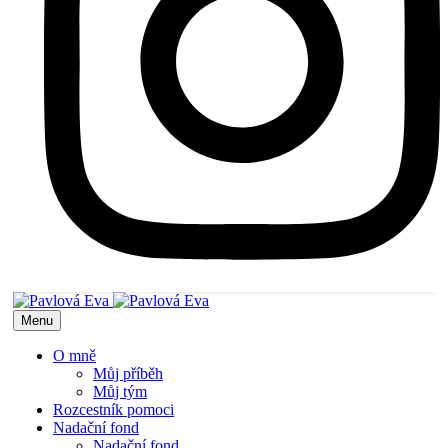
Menu
O mně
Můj příběh
Můj tým
Rozcestník pomoci
Nadační fond
Nadační fond