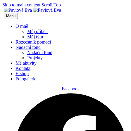
Skip to main content
Scroll Top
Menu
O mně
Můj příběh
Můj tým
Rozcestník pomoci
Nadační fond
Nadační fond
Projekty
Mé aktivity
Kontakt
E-shop
Fotogalerie
Facebook