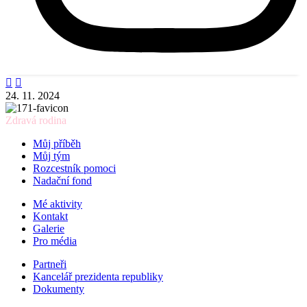


24. 11. 2024
Zdravá rodina
Můj příběh
Můj tým
Rozcestník pomoci
Nadační fond
Mé aktivity
Kontakt
Galerie
Pro média
Partneři
Kancelář prezidenta republiky
Dokumenty