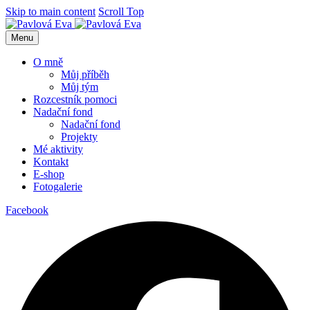
Skip to main content
Scroll Top
Menu
O mně
Můj příběh
Můj tým
Rozcestník pomoci
Nadační fond
Nadační fond
Projekty
Mé aktivity
Kontakt
E-shop
Fotogalerie
Facebook