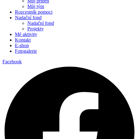
Můj příběh
Můj tým
Rozcestník pomoci
Nadační fond
Nadační fond
Projekty
Mé aktivity
Kontakt
E-shop
Fotogalerie
Facebook