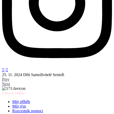


25. 11. 2024
Děti
Samoživitelé
Senioři
Prev
Next
Zdravá rodina
Můj příběh
Můj tým
Rozcestník pomoci