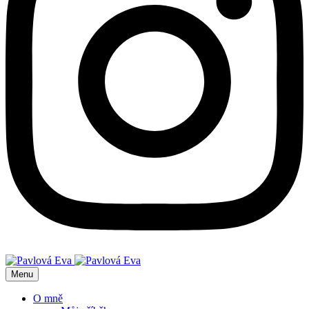
Menu
O mně