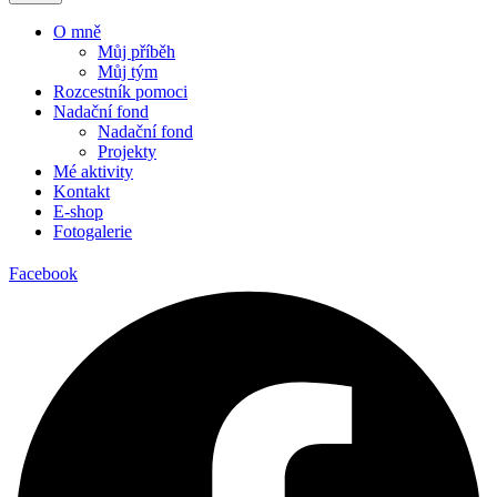
O mně
Můj příběh
Můj tým
Rozcestník pomoci
Nadační fond
Nadační fond
Projekty
Mé aktivity
Kontakt
E-shop
Fotogalerie
Facebook