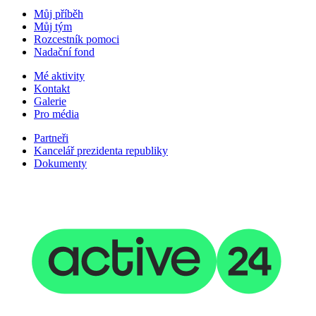
Můj příběh
Můj tým
Rozcestník pomoci
Nadační fond
Mé aktivity
Kontakt
Galerie
Pro média
Partneři
Kancelář prezidenta republiky
Dokumenty
2025 © Studios Untold. Všechna práva vyhrazena