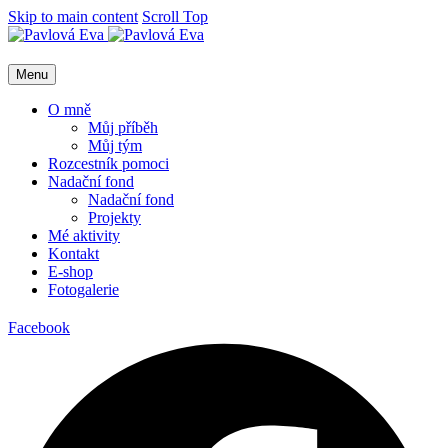
Skip to main content
Scroll Top
Menu
O mně
Můj příběh
Můj tým
Rozcestník pomoci
Nadační fond
Nadační fond
Projekty
Mé aktivity
Kontakt
E-shop
Fotogalerie
Facebook