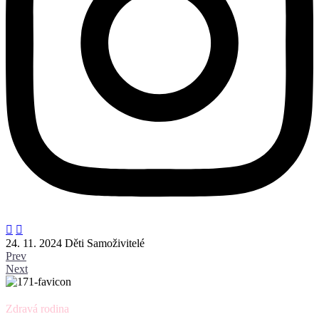


24. 11. 2024
Děti
Samoživitelé
Prev
Next
Zdravá rodina