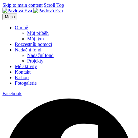
Skip to main content
Scroll Top
Menu
O mně
Můj příběh
Můj tým
Rozcestník pomoci
Nadační fond
Nadační fond
Projekty
Mé aktivity
Kontakt
E-shop
Fotogalerie
Facebook