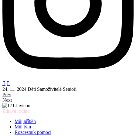


24. 11. 2024
Děti
Samoživitelé
Senioři
Prev
Next
Zdravá rodina
Můj příběh
Můj tým
Rozcestník pomoci