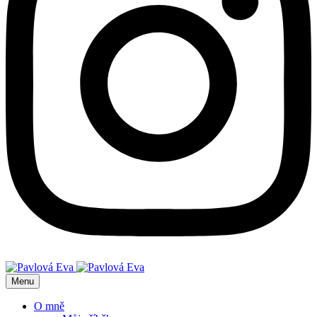
Menu
O mně