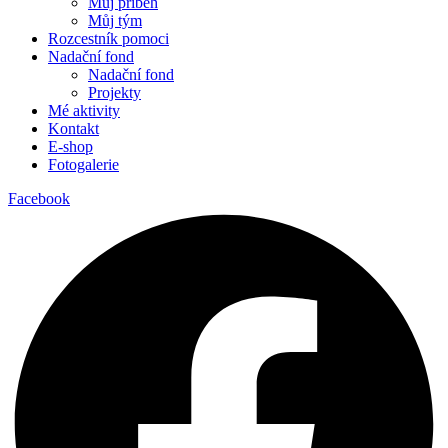
Můj příběh
Můj tým
Rozcestník pomoci
Nadační fond
Nadační fond
Projekty
Mé aktivity
Kontakt
E-shop
Fotogalerie
Facebook